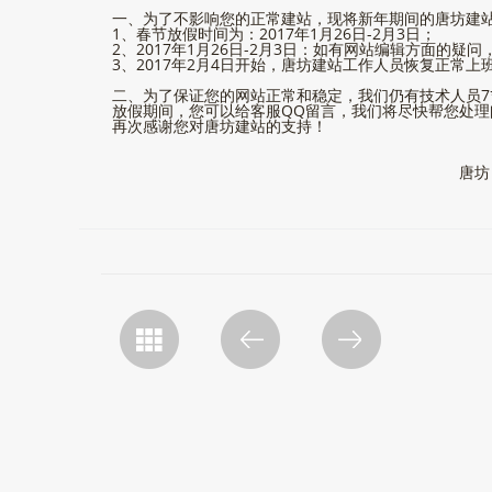
一、为了不影响您的正常建站，现将新年期间的唐坊建
1、春节放假时间为：2017年1月26日-2月3日；
2、2017年1月26日-2月3日：如有网站编辑方面的疑问，可
3、2017年2月4日开始，唐坊建站工作人员恢复正常上
二、为了保证您的网站正常和稳定，我们仍有技术人员7
放假期间，您可以给客服QQ留言，我们将尽快帮您处
再次感谢您对唐坊建站的支持！
唐坊（上海）广告
2017年1