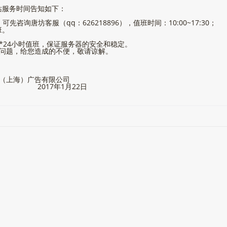
站服务时间告知如下：
先咨询唐坊客服（qq：626218896），值班时间：10:00~17:30；
班。
*24小时值班，保证服务器的安全和稳定。
理问题，给您造成的不便，敬请谅解。
有限公司
月22日