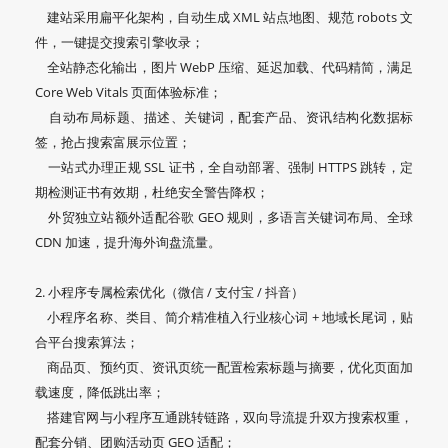
建站采用扁平化架构，自动生成 XML 站点地图、规范 robots 文
件，一键提交搜索引擎收录；
全站静态化输出，图片 WebP 压缩、延迟加载、代码精简，满足
Core Web Vitals 页面体验标准；
自动布局标题、描述、关键词，配套产品、资讯结构化数据标
签，抢占搜索富展示位置；
一站式办理正规 SSL 证书，全自动部署、强制 HTTPS 跳转，定
期检测证书有效期，杜绝安全警告降权；
外贸独立站额外适配谷歌 GEO 规则，多语言关键词布局、全球
CDN 加速，提升海外询盘流量。
2. 小程序专属检索优化（微信 / 支付宝 / 抖音）
小程序名称、类目、简介精准植入行业核心词 + 地域长尾词，贴
合平台搜索算法；
商品页、预约页、资讯页统一配置检索标题与摘要，优化页面加
载速度，降低跳出率；
搭建官网与小程序互通跳转链路，双向导流提升双方搜索权重，
配套分销、团购活动页 GEO 适配；