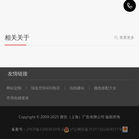
0
相关关于
查看更多
友情链接
网站定制
域名空间400电话
自助建站
颜色搭配大全
常用色梯度表
Copyright © 2009-2025 唐坊（上海）广告有限公司 版权所有
备案号：
沪ICP备12003830号-6
沪公网安备31011502404571号