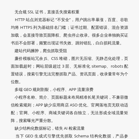
无合规 SSL 证书，直接丢失搜索权重
HTTP 站点浏览器标记 “不安全”，用户跳出率暴涨，百度、谷歌
均将 HTTPS 列为基础排名门槛；证书过期、配置错误、混合资源
加载，会直接导致页面降权、爬虫停止收录。很多企业单独购买证
书后不会部署，频繁出现证书失效、跳转错乱，白白损耗流量。
建站代码臃肿，爬虫抓取受阻
廉价模板站冗余 JS、CSS 堆砌，图片无压缩、无静态化处理，页
面加载超时；网站层级超过 3 层、无标准化 sitemap、robots 配
置错误，搜索引擎无法完整抓取产品、资讯页面，收录量常年为个
位数。
多端 GEO 规则割裂，小程序、APP 流量浪费
小程序名称、简介、页面标题未布局精准长尾关键词，不兼容微
信检索规则；APP 缺少应用商店 ASO 优化、官网落地页无联动适
配；官网、小程序、商城关键词各自独立，无法形成全域流量矩
阵，搜索曝光严重分散。
缺少结构化数据标记，错失 AI 检索流量
当下 GEO 生成式引擎优先抓取 Schema 结构化数据，产品参